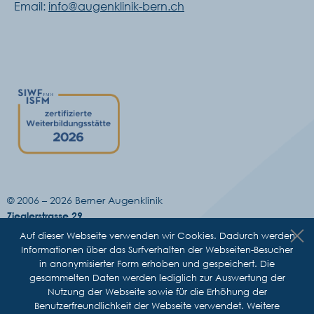
Email:
info@augenklinik-bern.ch
© 2006 –
2026 Berner Augenklinik
Zieglerstrasse 29
CH – 3007 Bern
Auf dieser Webseite verwenden wir Cookies. Dadurch werden
Tel. +41 31 311 12 22
Informationen über das Surfverhalten der Webseiten-Besucher
Fax +41 31 311 14 33
in anonymisierter Form erhoben und gespeichert. Die
E-Mail:
info@augenklinik-bern.ch
gesammelten Daten werden lediglich zur Auswertung der
Nutzung der Webseite sowie für die Erhöhung der
Benutzerfreundlichkeit der Webseite verwendet. Weitere
Sitemap
Impressum
Datenschutz