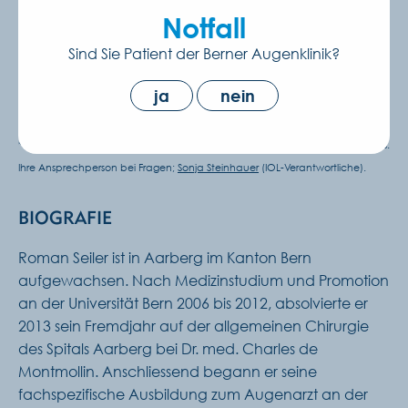
SPEZIALISIERUNG
Notfall
Sind Sie Patient der Berner Augenklinik?
Allgemeine Ophthalmologie
Netzhaut- und Makulatherapie
ja
nein
Kataraktchirurgie*
* Asphärische-/Gelbfilterlinsen ohne Zuzahlung sowie EDOF und torische IOLs.
Ihre Ansprechperson bei Fragen;
Sonja Steinhauer
(IOL-Verantwortliche).
BIOGRAFIE
Roman Seiler ist in Aarberg im Kanton Bern
aufgewachsen. Nach Medizinstudium und Promotion
an der Universität Bern 2006 bis 2012, absolvierte er
2013 sein Fremdjahr auf der allgemeinen Chirurgie
des Spitals Aarberg bei Dr. med. Charles de
Montmollin. Anschliessend begann er seine
fachspezifische Ausbildung zum Augenarzt an der