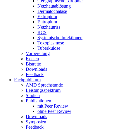
Geographische Atrophie
Netzhautablösung
Dermatochalase
Ektropium
Entropium
Netzhautriss
RCS
Systemische Infektionen
Toxoplasmose
Tuberkulose
Vorbereitung
Kosten
Bistretto
Downloads
Feedback
Fachpublikum
AMD Sprechstunde
Leistungsspektrum
Studien
Publikationen
mit Peer Review
ohne Peer Review
Downloads
Symposien
Feedback