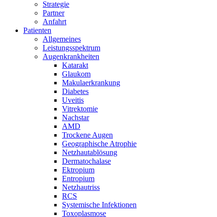
Strategie
Partner
Anfahrt
Patienten
Allgemeines
Leistungsspektrum
Augenkrankheiten
Katarakt
Glaukom
Makulaerkrankung
Diabetes
Uveitis
Vitrektomie
Nachstar
AMD
Trockene Augen
Geographische Atrophie
Netzhautablösung
Dermatochalase
Ektropium
Entropium
Netzhautriss
RCS
Systemische Infektionen
Toxoplasmose