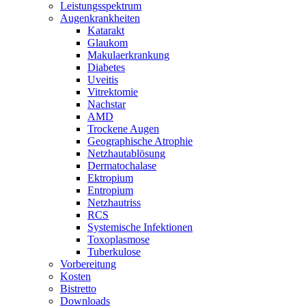
Leistungsspektrum
Augenkrankheiten
Katarakt
Glaukom
Makulaerkrankung
Diabetes
Uveitis
Vitrektomie
Nachstar
AMD
Trockene Augen
Geographische Atrophie
Netzhautablösung
Dermatochalase
Ektropium
Entropium
Netzhautriss
RCS
Systemische Infektionen
Toxoplasmose
Tuberkulose
Vorbereitung
Kosten
Bistretto
Downloads