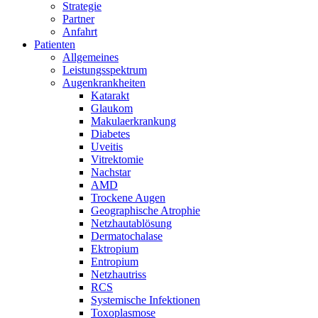
Strategie
Partner
Anfahrt
Patienten
Allgemeines
Leistungsspektrum
Augenkrankheiten
Katarakt
Glaukom
Makulaerkrankung
Diabetes
Uveitis
Vitrektomie
Nachstar
AMD
Trockene Augen
Geographische Atrophie
Netzhautablösung
Dermatochalase
Ektropium
Entropium
Netzhautriss
RCS
Systemische Infektionen
Toxoplasmose