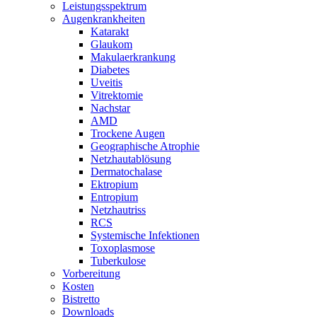
Leistungsspektrum
Augenkrankheiten
Katarakt
Glaukom
Makulaerkrankung
Diabetes
Uveitis
Vitrektomie
Nachstar
AMD
Trockene Augen
Geographische Atrophie
Netzhautablösung
Dermatochalase
Ektropium
Entropium
Netzhautriss
RCS
Systemische Infektionen
Toxoplasmose
Tuberkulose
Vorbereitung
Kosten
Bistretto
Downloads