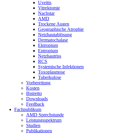
Uveitis
Vitrektomie
Nachstar
AMD
Trockene Augen
Geographische Atrophie
Netzhautablösung
Dermatochalase
Ektropium
Entropium
Netzhautriss
RCS
Systemische Infektionen
Toxoplasmose
Tuberkulose
Vorbereitung
Kosten
Bistretto
Downloads
Feedback
Fachpublikum
AMD Sprechstunde
Leistungsspektrum
Studien
Publikationen