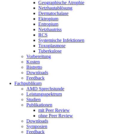
Geographische Atrophie
Netzhautablösung
Dermatochalase
Ektropium
Entropium
Netzhautriss
RCS
Systemische Infektionen
Toxoplasmose
Tuberkulose
Vorbereitung
Kosten
Bistretto
Downloads
Feedback
Fachpublikum
AMD Sprechstunde
Leistungsspektrum
Studien
Publikationen
mit Peer Review
ohne Peer Review
Downloads
Symposien
Feedback