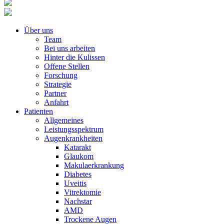
Über uns
Team
Bei uns arbeiten
Hinter die Kulissen
Offene Stellen
Forschung
Strategie
Partner
Anfahrt
Patienten
Allgemeines
Leistungsspektrum
Augenkrankheiten
Katarakt
Glaukom
Makulaerkrankung
Diabetes
Uveitis
Vitrektomie
Nachstar
AMD
Trockene Augen