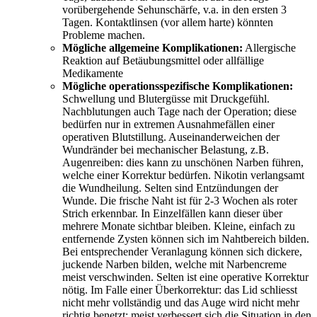
vorübergehende Sehunschärfe, v.a. in den ersten 3
Tagen. Kontaktlinsen (vor allem harte) könnten
Probleme machen.
Mögliche allgemeine Komplikationen:
Allergische
Reaktion auf Betäubungsmittel oder allfällige
Medikamente
Mögliche operationsspezifische Komplikationen:
Schwellung und Blutergüsse mit Druckgefühl.
Nachblutungen auch Tage nach der Operation; diese
bedürfen nur in extremen Ausnahmefällen einer
operativen Blutstillung. Auseinanderweichen der
Wundränder bei mechanischer Belastung, z.B.
Augenreiben: dies kann zu unschönen Narben führen,
welche einer Korrektur bedürfen. Nikotin verlangsamt
die Wundheilung. Selten sind Entzündungen der
Wunde. Die frische Naht ist für 2-3 Wochen als roter
Strich erkennbar. In Einzelfällen kann dieser über
mehrere Monate sichtbar bleiben. Kleine, einfach zu
entfernende Zysten können sich im Nahtbereich bilden.
Bei entsprechender Veranlagung können sich dickere,
juckende Narben bilden, welche mit Narbencreme
meist verschwinden. Selten ist eine operative Korrektur
nötig. Im Falle einer Überkorrektur: das Lid schliesst
nicht mehr vollständig und das Auge wird nicht mehr
richtig benetzt; meist verbessert sich die Situation in den