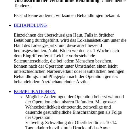
Voraussichtlicher Verlauf ohne Behandlung
: Zunehmende
Tendenz.
Es sind keine anderen, wirksamen Behandlungen bekannt.
BEHANDLUNG
Einzeichnen der überschüssigen Haut. Falls in örtlicher
Betäubung durchgeführt, wird das Lokalanästetikum unter die
Haut des Lides gespritzt und diese anschliessend
herausgeschnitten. Naht. Fäden werden ca. 1 Woche nach
dem Eingriff entfernt. Leichte vorbestehende
Seitenunterschiede, die bei jedem Menschen bestehen,
können nach der Operation unter Umständen einen leicht
unterschiedlichen Narbenverlauf oder Hautfältchen bedingen.
Behandlungs- und Pflegeplan nach der Operation gemäss
behandelndem Arzt/behandelnder Ärztin.
KOMPLIKATIONEN
Mögliche Änderungen der Operation bei erst während
der Operation erkennbaren Befunden. Mit grosser
Wahrscheinlichkeit eintretende, zeitweilige und
dauernde gesundheitliche Einschränkungen als Folge
der Operation:
zeitweilig: Schwellung der Oberlider für ca. 10-14
Tage, dadurch evtl. durch Druck auf das Auge