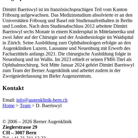
Dimitri Baeriswyl ist im französischsprachigen Teil vom Kanton
Fribourg aufgewachsen. Das Medizinstudium absolvierte er an den
Universitäten Fribourg und Basel mit Studienaufenthalten in Berlin
und London. Nach dem Studienabschluss 2012 arbeitete Dimitri
Baeriswyl sechs Monate in einem Kinderspital in Mittelamerika und
zwei Jahre auf der Chirurgie und der Anästhesiologie im Waidspital
in Zürich. Seine Ausbildung zum Ophthalmologen erfolgte an den
Augenkliniken Luzern, Lausanne und Neuenburg mit Erwerb des
Facharzttitels anfangs 2021. Die chirurgische Ausbildung folgte in
Neuenburg und im Wallis. Im 2023 erhielt er seinen FMH-Titel als
Ophthalmochirurg. Seit Mitte Januar 2024 gehört Dimitri Baeriswyl
zum Team der Berner Augenklinik und arbeitet zudem in der
Zweigniederlassung im Bieler Augenzentrum.
Kontakt
Email:
info@augenklinik-bern.ch
Home
>
Team
>
D. Baeriswyl
© 2006 –
2026 Berner Augenklinik
Zieglerstrasse 29
CH – 3007 Bern