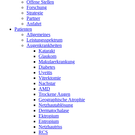
Offene Stellen
Forschung
Strategie
Partner
Anfahrt
Patienten
Allgemeines
Leistungsspektrum
Augenkrankheiten
Katarakt
Glaukom
Makulaerkrankung
Diabetes
Uveitis
Vitrektomie
Nachstar
AMD
Trockene Augen
Geographische Atrophie
Netzhautablösung
Dermatochalase
Ektropium
Entropium
Netzhautriss
RCS