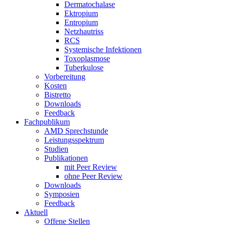
Dermatochalase
Ektropium
Entropium
Netzhautriss
RCS
Systemische Infektionen
Toxoplasmose
Tuberkulose
Vorbereitung
Kosten
Bistretto
Downloads
Feedback
Fachpublikum
AMD Sprechstunde
Leistungsspektrum
Studien
Publikationen
mit Peer Review
ohne Peer Review
Downloads
Symposien
Feedback
Aktuell
Offene Stellen