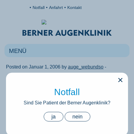
Notfall
Anfahrt
Kontakt
MENÜ
Posted on Januar 1, 2006 by
auge_webundso
-
×
Search
Notfall
Search
for:
Sind Sie Patient der Berner Augenklinik?
ja
nein
Recent Comments