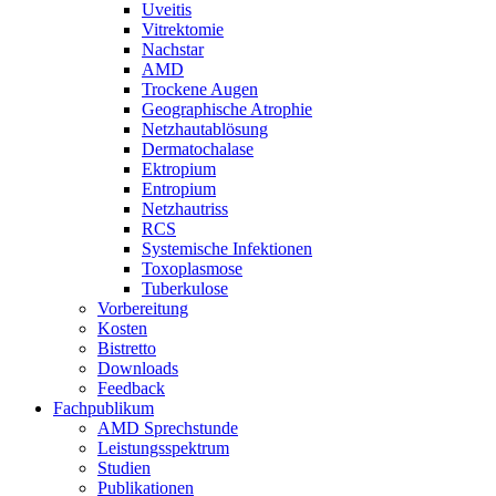
Uveitis
Vitrektomie
Nachstar
AMD
Trockene Augen
Geographische Atrophie
Netzhautablösung
Dermatochalase
Ektropium
Entropium
Netzhautriss
RCS
Systemische Infektionen
Toxoplasmose
Tuberkulose
Vorbereitung
Kosten
Bistretto
Downloads
Feedback
Fachpublikum
AMD Sprechstunde
Leistungsspektrum
Studien
Publikationen