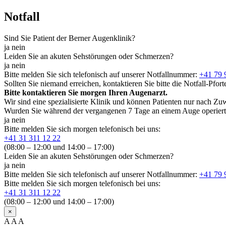
Notfall
Sind Sie Patient der Berner Augenklinik?
ja
nein
Leiden Sie an akuten Sehstörungen oder Schmerzen?
ja
nein
Bitte melden Sie sich telefonisch auf unserer Notfallnummer:
+41 79 
Sollten Sie niemand erreichen, kontaktieren Sie bitte die Notfall-Pforte
Bitte kontaktieren Sie morgen Ihren Augenarzt.
Wir sind eine spezialisierte Klinik und können Patienten nur nach Z
Wurden Sie während der vergangenen 7 Tage an einem Auge operier
ja
nein
Bitte melden Sie sich morgen telefonisch bei uns:
+41 31 311 12 22
(08:00 – 12:00 und 14:00 – 17:00)
Leiden Sie an akuten Sehstörungen oder Schmerzen?
ja
nein
Bitte melden Sie sich telefonisch auf unserer Notfallnummer:
+41 79 
Bitte melden Sie sich morgen telefonisch bei uns:
+41 31 311 12 22
(08:00 – 12:00 und 14:00 – 17:00)
×
A
A
A