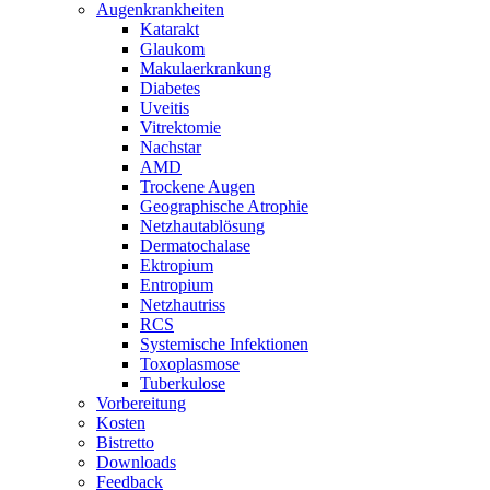
Augenkrankheiten
Katarakt
Glaukom
Makulaerkrankung
Diabetes
Uveitis
Vitrektomie
Nachstar
AMD
Trockene Augen
Geographische Atrophie
Netzhautablösung
Dermatochalase
Ektropium
Entropium
Netzhautriss
RCS
Systemische Infektionen
Toxoplasmose
Tuberkulose
Vorbereitung
Kosten
Bistretto
Downloads
Feedback