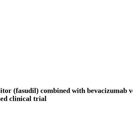
hibitor (fasudil) combined with bevacizuma
d clinical trial