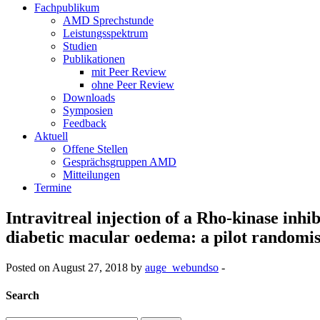
Fachpublikum
AMD Sprechstunde
Leistungsspektrum
Studien
Publikationen
mit Peer Review
ohne Peer Review
Downloads
Symposien
Feedback
Aktuell
Offene Stellen
Gesprächsgruppen AMD
Mitteilungen
Termine
Intravitreal injection of a Rho-kinase in
diabetic macular oedema: a pilot randomise
Posted on August 27, 2018 by
auge_webundso
-
Search