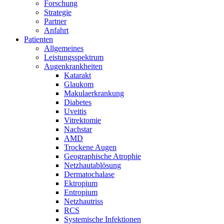
Forschung
Strategie
Partner
Anfahrt
Patienten
Allgemeines
Leistungsspektrum
Augenkrankheiten
Katarakt
Glaukom
Makulaerkrankung
Diabetes
Uveitis
Vitrektomie
Nachstar
AMD
Trockene Augen
Geographische Atrophie
Netzhautablösung
Dermatochalase
Ektropium
Entropium
Netzhautriss
RCS
Systemische Infektionen