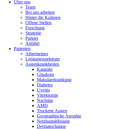
Über uns
Team
Bei uns arbeiten
Hinter die Kulissen
Offene Stellen
Forschung
Strategie
Partner
Anfahrt
Patienten
Allgemeines
Leistungsspektrum
Augenkrankheiten
Katarakt
Glaukom
Makulaerkrankung
Diabetes
Uveitis
Vitrektomie
Nachstar
AMD
Trockene Augen
Geographische Atrophie
Netzhautablösung
Dermatochalase