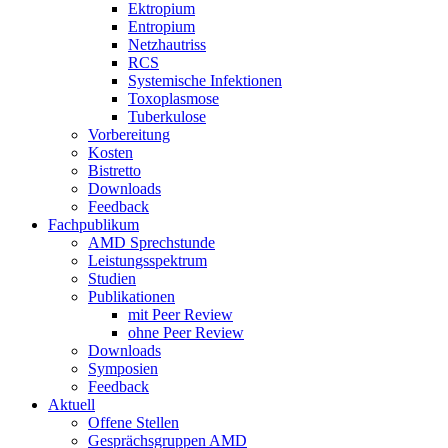
Ektropium
Entropium
Netzhautriss
RCS
Systemische Infektionen
Toxoplasmose
Tuberkulose
Vorbereitung
Kosten
Bistretto
Downloads
Feedback
Fachpublikum
AMD Sprechstunde
Leistungsspektrum
Studien
Publikationen
mit Peer Review
ohne Peer Review
Downloads
Symposien
Feedback
Aktuell
Offene Stellen
Gesprächsgruppen AMD