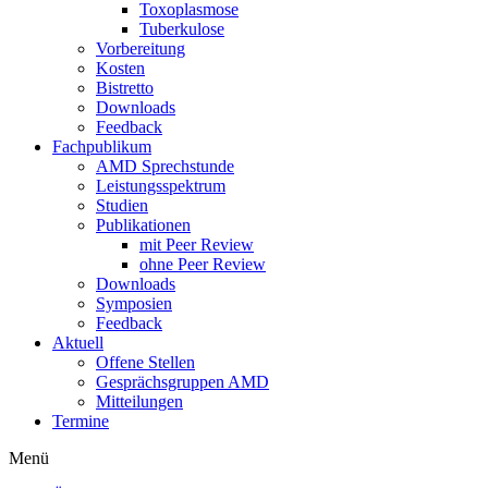
Toxoplasmose
Tuberkulose
Vorbereitung
Kosten
Bistretto
Downloads
Feedback
Fachpublikum
AMD Sprechstunde
Leistungsspektrum
Studien
Publikationen
mit Peer Review
ohne Peer Review
Downloads
Symposien
Feedback
Aktuell
Offene Stellen
Gesprächsgruppen AMD
Mitteilungen
Termine
Menü