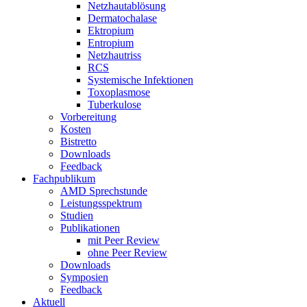
Netzhautablösung
Dermatochalase
Ektropium
Entropium
Netzhautriss
RCS
Systemische Infektionen
Toxoplasmose
Tuberkulose
Vorbereitung
Kosten
Bistretto
Downloads
Feedback
Fachpublikum
AMD Sprechstunde
Leistungsspektrum
Studien
Publikationen
mit Peer Review
ohne Peer Review
Downloads
Symposien
Feedback
Aktuell