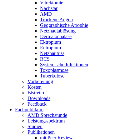
Vitrektomie
Nachstar
AMD
Trockene Augen
Geographische Atrophie
Netzhautablösung
Dermatochalase
Ektropium
Entropium
Netzhautriss
RCS
Systemische Infektionen
Toxoplasmose
Tuberkulose
Vorbereitung
Kosten
Bistretto
Downloads
Feedback
Fachpublikum
AMD Sprechstunde
Leistungsspektrum
Studien
Publikationen
mit Peer Review