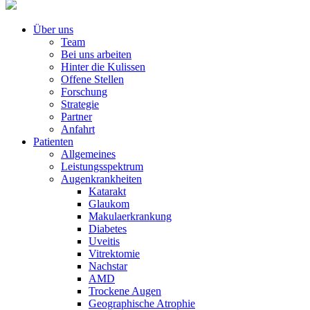
Über uns
Team
Bei uns arbeiten
Hinter die Kulissen
Offene Stellen
Forschung
Strategie
Partner
Anfahrt
Patienten
Allgemeines
Leistungsspektrum
Augenkrankheiten
Katarakt
Glaukom
Makulaerkrankung
Diabetes
Uveitis
Vitrektomie
Nachstar
AMD
Trockene Augen
Geographische Atrophie