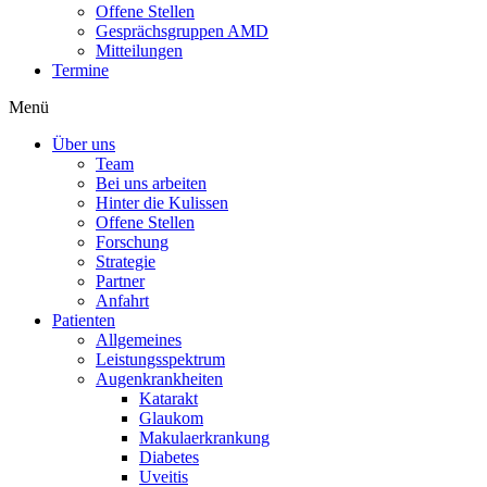
Offene Stellen
Gesprächsgruppen AMD
Mitteilungen
Termine
Menü
Über uns
Team
Bei uns arbeiten
Hinter die Kulissen
Offene Stellen
Forschung
Strategie
Partner
Anfahrt
Patienten
Allgemeines
Leistungsspektrum
Augenkrankheiten
Katarakt
Glaukom
Makulaerkrankung
Diabetes
Uveitis