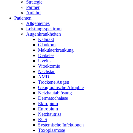
Strategie
Partner
Anfahrt
Patienten
Allgemeines
Leistungsspektrum
Augenkrankheiten
Katarakt
Glaukom
Makulaerkrankung
Diabetes
Uveitis
Vitrektomie
Nachstar
AMD
Trockene Augen
Geographische Atrophie
Netzhautablösung
Dermatochalase
Ektropium
Entropium
Netzhautriss
RCS
Systemische Infektionen
Toxoplasmose