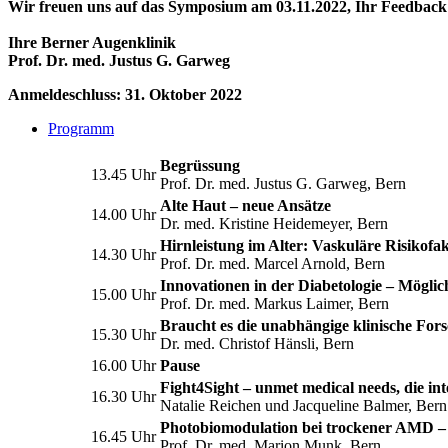
Wir freuen uns auf das Symposium am 03.11.2022, Ihr Feedback
Ihre Berner Augenklinik
Prof. Dr. med. Justus G. Garweg
Anmeldeschluss: 31. Oktober 2022
Programm
Begrüssung
13.45 Uhr
Prof. Dr. med. Justus G. Garweg, Bern
Alte Haut – neue Ansätze
14.00 Uhr
Dr. med. Kristine Heidemeyer, Bern
Hirnleistung im Alter: Vaskuläre Risikof
14.30 Uhr
Prof. Dr. med. Marcel Arnold, Bern
Innovationen in der Diabetologie – Mögli
15.00 Uhr
Prof. Dr. med. Markus Laimer, Bern
Braucht es die unabhängige klinische For
15.30 Uhr
Dr. med. Christof Hänsli, Bern
16.00 Uhr
Pause
Fight4Sight – unmet medical needs, die int
16.30 Uhr
Natalie Reichen und Jacqueline Balmer, Bern
Photobiomodulation bei trockener AMD – 
16.45 Uhr
Prof. Dr. med. Marion Munk, Bern