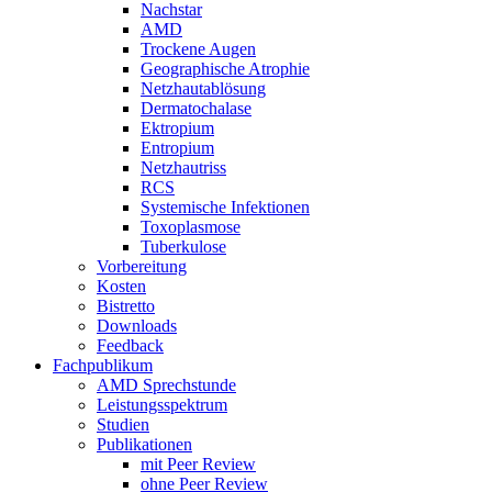
Nachstar
AMD
Trockene Augen
Geographische Atrophie
Netzhautablösung
Dermatochalase
Ektropium
Entropium
Netzhautriss
RCS
Systemische Infektionen
Toxoplasmose
Tuberkulose
Vorbereitung
Kosten
Bistretto
Downloads
Feedback
Fachpublikum
AMD Sprechstunde
Leistungsspektrum
Studien
Publikationen
mit Peer Review
ohne Peer Review