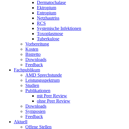
Dermatochalase
Ektropium
Entropium
Netzhautriss
RCS
Systemische Infektionen
Toxoplasmose
Tuberkulose
Vorbereitung
Kosten
Bistretto
Downloads
Feedback
Fachpublikum
AMD Sprechstunde
Leistungsspektrum
Studien
Publikationen
mit Peer Review
ohne Peer Review
Downloads
Symposien
Feedback
Aktuell
Offene Stellen