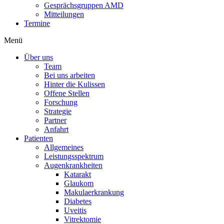
Gesprächsgruppen AMD
Mitteilungen
Termine
Menü
Über uns
Team
Bei uns arbeiten
Hinter die Kulissen
Offene Stellen
Forschung
Strategie
Partner
Anfahrt
Patienten
Allgemeines
Leistungsspektrum
Augenkrankheiten
Katarakt
Glaukom
Makulaerkrankung
Diabetes
Uveitis
Vitrektomie