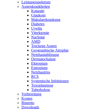
Leistungsspektrum
Augenkrankheiten
Katarakt
Glaukom
Makulaerkrankung
Diabetes
Uveitis
Vitrektomie
Nachstar
AMD
Trockene Augen
Geographische Atrophie
Netzhautablösung
Dermatochalase
Ektropium
Entropium
Netzhautriss
RCS
Systemische Infektionen
Toxoplasmose
Tuberkulose
Vorbereitung
Kosten
Bistretto
Downloads