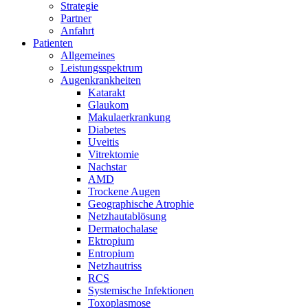
Strategie
Partner
Anfahrt
Patienten
Allgemeines
Leistungsspektrum
Augenkrankheiten
Katarakt
Glaukom
Makulaerkrankung
Diabetes
Uveitis
Vitrektomie
Nachstar
AMD
Trockene Augen
Geographische Atrophie
Netzhautablösung
Dermatochalase
Ektropium
Entropium
Netzhautriss
RCS
Systemische Infektionen
Toxoplasmose