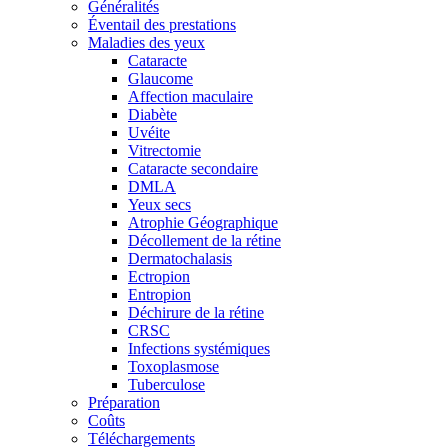
Généralités
Éventail des prestations
Maladies des yeux
Cataracte
Glaucome
Affection maculaire
Diabète
Uvéite
Vitrectomie
Cataracte secondaire
DMLA
Yeux secs
Atrophie Géographique
Décollement de la rétine
Dermatochalasis
Ectropion
Entropion
Déchirure de la rétine
CRSC
Infections systémiques
Toxoplasmose
Tuberculose
Préparation
Coûts
Téléchargements