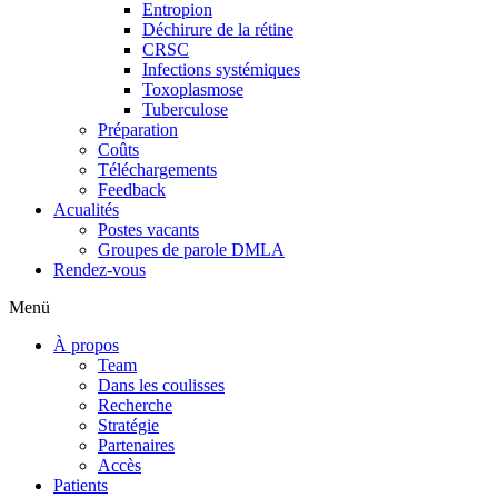
Entropion
Déchirure de la rétine
CRSC
Infections systémiques
Toxoplasmose
Tuberculose
Préparation
Coûts
Téléchargements
Feedback
Acualités
Postes vacants
Groupes de parole DMLA
Rendez-vous
Menü
À propos
Team
Dans les coulisses
Recherche
Stratégie
Partenaires
Accès
Patients