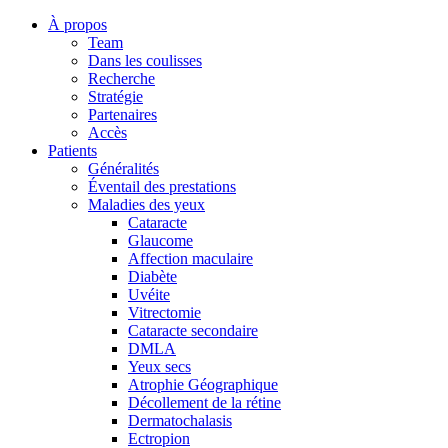
À propos
Team
Dans les coulisses
Recherche
Stratégie
Partenaires
Accès
Patients
Généralités
Éventail des prestations
Maladies des yeux
Cataracte
Glaucome
Affection maculaire
Diabète
Uvéite
Vitrectomie
Cataracte secondaire
DMLA
Yeux secs
Atrophie Géographique
Décollement de la rétine
Dermatochalasis
Ectropion