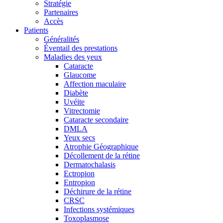
Stratégie
Partenaires
Accès
Patients
Généralités
Éventail des prestations
Maladies des yeux
Cataracte
Glaucome
Affection maculaire
Diabète
Uvéite
Vitrectomie
Cataracte secondaire
DMLA
Yeux secs
Atrophie Géographique
Décollement de la rétine
Dermatochalasis
Ectropion
Entropion
Déchirure de la rétine
CRSC
Infections systémiques
Toxoplasmose