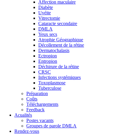
Affection maculaire
Diabète
Uvéite
Vitrectomie
Cataracte secondaire
DMLA
Yeux secs
Atrophie Géographique
Décollement de la rétine
Dermatochalasis
Ectropion
Entropion
Déchirure de la rétine
CRSC
Infections systémiques
Toxoplasmose
Tuberculose
Préparation
Coûts
Téléchargements
Feedback
Acualités
Postes vacants
Groupes de parole DMLA
Rendez-vous