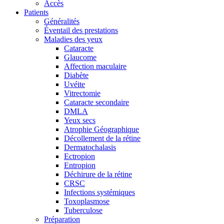
Accès
Patients
Généralités
Éventail des prestations
Maladies des yeux
Cataracte
Glaucome
Affection maculaire
Diabète
Uvéite
Vitrectomie
Cataracte secondaire
DMLA
Yeux secs
Atrophie Géographique
Décollement de la rétine
Dermatochalasis
Ectropion
Entropion
Déchirure de la rétine
CRSC
Infections systémiques
Toxoplasmose
Tuberculose
Préparation