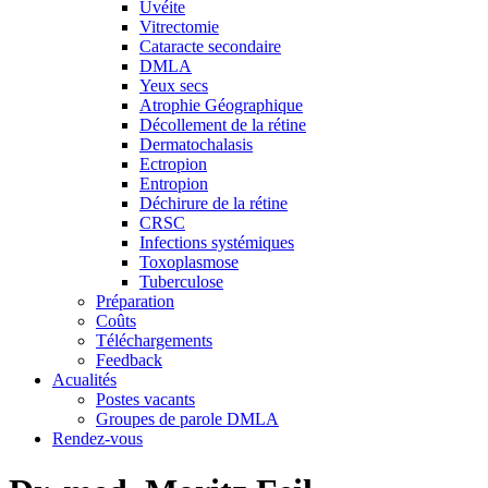
Uvéite
Vitrectomie
Cataracte secondaire
DMLA
Yeux secs
Atrophie Géographique
Décollement de la rétine
Dermatochalasis
Ectropion
Entropion
Déchirure de la rétine
CRSC
Infections systémiques
Toxoplasmose
Tuberculose
Préparation
Coûts
Téléchargements
Feedback
Acualités
Postes vacants
Groupes de parole DMLA
Rendez-vous