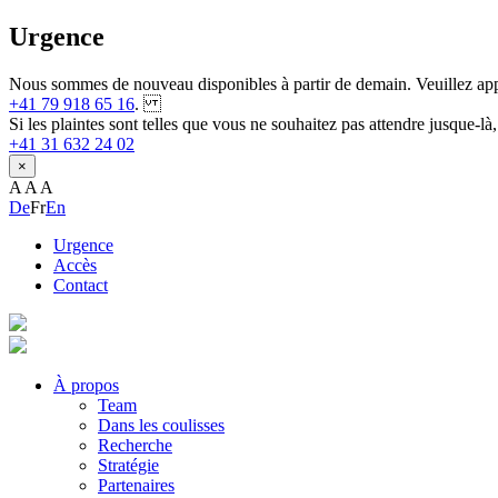
Urgence
Nous sommes de nouveau disponibles à partir de demain. Veuillez ap
+41 79 918 65 16
.
Si les plaintes sont telles que vous ne souhaitez pas attendre jusque-là, 
+41 31 632 24 02
×
A
A
A
De
Fr
En
Urgence
Accès
Contact
À propos
Team
Dans les coulisses
Recherche
Stratégie
Partenaires