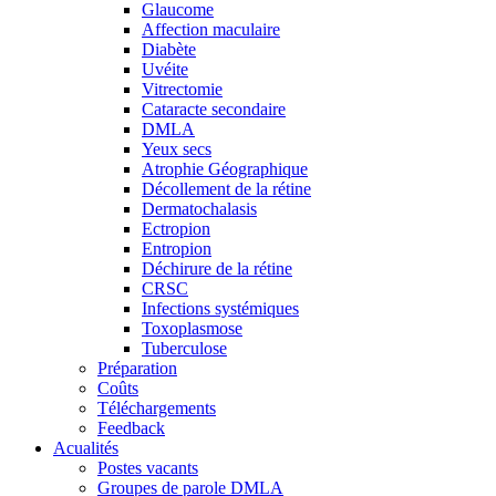
Glaucome
Affection maculaire
Diabète
Uvéite
Vitrectomie
Cataracte secondaire
DMLA
Yeux secs
Atrophie Géographique
Décollement de la rétine
Dermatochalasis
Ectropion
Entropion
Déchirure de la rétine
CRSC
Infections systémiques
Toxoplasmose
Tuberculose
Préparation
Coûts
Téléchargements
Feedback
Acualités
Postes vacants
Groupes de parole DMLA