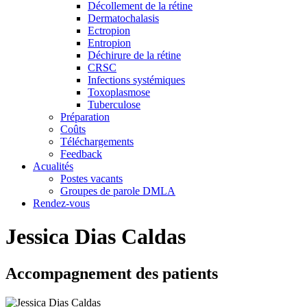
Décollement de la rétine
Dermatochalasis
Ectropion
Entropion
Déchirure de la rétine
CRSC
Infections systémiques
Toxoplasmose
Tuberculose
Préparation
Coûts
Téléchargements
Feedback
Acualités
Postes vacants
Groupes de parole DMLA
Rendez-vous
Jessica Dias Caldas
Accompagnement des patients