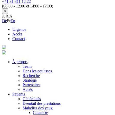
+41 31 311 12 22
(08:00 - 12.00 et 14:00 - 17.00)
×
A
A
A
De
Fr
En
Urgence
Accès
Contact
À propos
Team
Dans les coulisses
Recherche
Stratégie
Partenaires
Accès
Patients
Généralités
Éventail des prestations
Maladies des yeux
Cataracte