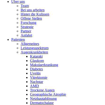
Über uns
Team
Bei uns arbeiten
Hinter die Kulissen
Offene Stellen
Forschung
Strategie
Partner
Anfahrt
Patienten
Allgemeines
Leistungsspektrum
Augenkrankheiten
Katarakt
Glaukom
Makulaerkrankung
Diabetes
Uveitis
Vitrektomie
Nachstar
AMD
Trockene Augen
Geographische Atrophie
Netzhautablösung
Dermatochalase