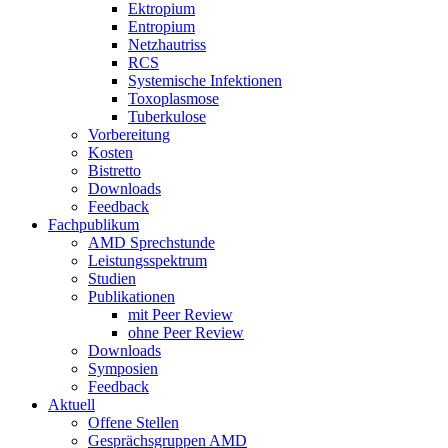
Ektropium
Entropium
Netzhautriss
RCS
Systemische Infektionen
Toxoplasmose
Tuberkulose
Vorbereitung
Kosten
Bistretto
Downloads
Feedback
Fachpublikum
AMD Sprechstunde
Leistungsspektrum
Studien
Publikationen
mit Peer Review
ohne Peer Review
Downloads
Symposien
Feedback
Aktuell
Offene Stellen
Gesprächsgruppen AMD