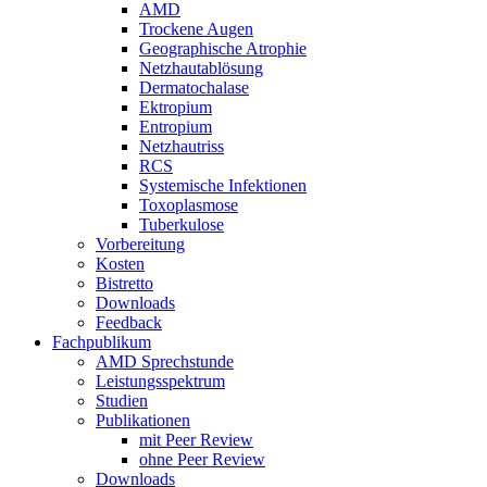
AMD
Trockene Augen
Geographische Atrophie
Netzhautablösung
Dermatochalase
Ektropium
Entropium
Netzhautriss
RCS
Systemische Infektionen
Toxoplasmose
Tuberkulose
Vorbereitung
Kosten
Bistretto
Downloads
Feedback
Fachpublikum
AMD Sprechstunde
Leistungsspektrum
Studien
Publikationen
mit Peer Review
ohne Peer Review
Downloads