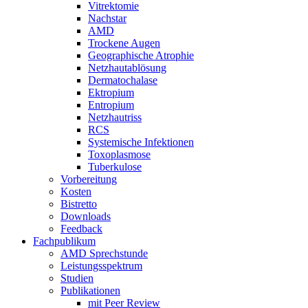
Vitrektomie
Nachstar
AMD
Trockene Augen
Geographische Atrophie
Netzhautablösung
Dermatochalase
Ektropium
Entropium
Netzhautriss
RCS
Systemische Infektionen
Toxoplasmose
Tuberkulose
Vorbereitung
Kosten
Bistretto
Downloads
Feedback
Fachpublikum
AMD Sprechstunde
Leistungsspektrum
Studien
Publikationen
mit Peer Review