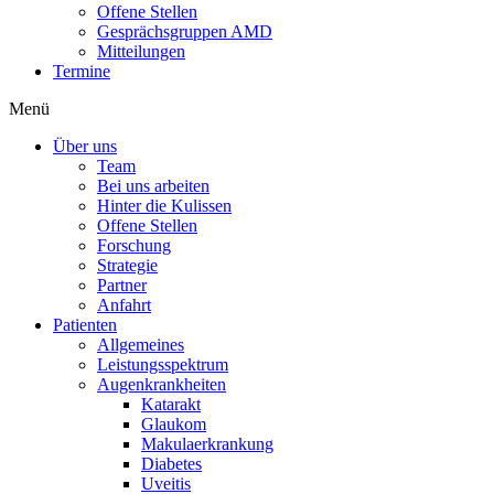
Offene Stellen
Gesprächsgruppen AMD
Mitteilungen
Termine
Menü
Über uns
Team
Bei uns arbeiten
Hinter die Kulissen
Offene Stellen
Forschung
Strategie
Partner
Anfahrt
Patienten
Allgemeines
Leistungsspektrum
Augenkrankheiten
Katarakt
Glaukom
Makulaerkrankung
Diabetes
Uveitis