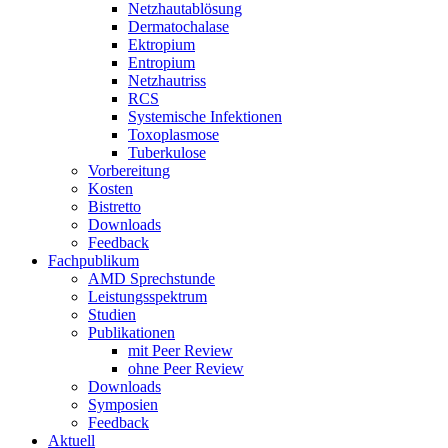
Netzhautablösung
Dermatochalase
Ektropium
Entropium
Netzhautriss
RCS
Systemische Infektionen
Toxoplasmose
Tuberkulose
Vorbereitung
Kosten
Bistretto
Downloads
Feedback
Fachpublikum
AMD Sprechstunde
Leistungsspektrum
Studien
Publikationen
mit Peer Review
ohne Peer Review
Downloads
Symposien
Feedback
Aktuell