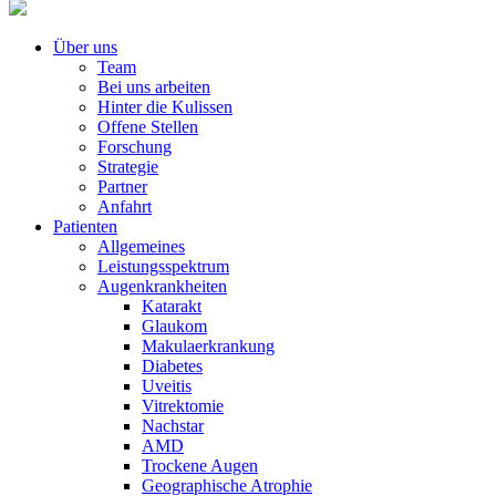
Über uns
Team
Bei uns arbeiten
Hinter die Kulissen
Offene Stellen
Forschung
Strategie
Partner
Anfahrt
Patienten
Allgemeines
Leistungsspektrum
Augenkrankheiten
Katarakt
Glaukom
Makulaerkrankung
Diabetes
Uveitis
Vitrektomie
Nachstar
AMD
Trockene Augen
Geographische Atrophie